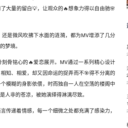
大量的留白💡，让观众的🔥想象力得以自由驰🌸
，还是微风吹拂下水面的涟漪，都为MV增添了几分
的梦境。
刻骨铭心的🔥爱恋展开。MV通过一系列精心设计
相知、相爱，却又因命运的捉弄而不🎯得不分离的
一个模糊的身影依偎，时而独自一人在空荡的楼阁中
是人非的苍凉，被她演绎得淋漓尽致。
语言传递着情感，每一个细微之处都充满了感染力，