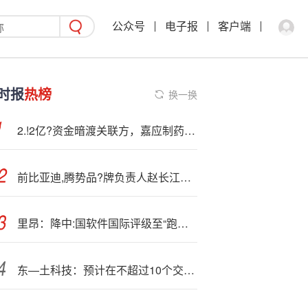
公众号
电子报
客户端
时报
热榜
换一换
2.!2亿?资金暗渡关联方，嘉应制药信披违规遭立案后公司及责任人被重罚490万元
前比亚迪,腾势品?牌负责人赵长江加入智界 担任营销总经理
里昂：降中:国软件国际评级至“跑赢大市” 料虚拟机业务贡献需时显现
东—土科技：预计在不超过10个交易日的时间内披露本次发行股份购买资产的交易方案