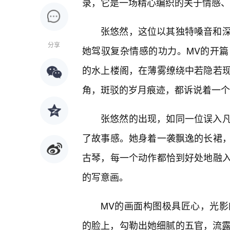
录，它是一场精心编织的关于情感、
张悠然，这位以其独特嗓音和深
分享
她驾驭复杂情感的功力。MV的开
的水上楼阁，在薄雾缭绕中若隐若
角，斑驳的岁月痕迹，都诉说着一个
张悠然的出现，如同一位误入
了故事感。她身着一袭飘逸的长裙
古琴，每一个动作都恰到好处地融
的写意画。
MV的画面构图极具匠心，光
的脸上，勾勒出她细腻的五官，流露