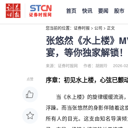
首页
快讯
要闻
股市
您当前的位置：
证券时报
>
公司
>
正文
张悠然《水上楼》M
宴，等你独家解锁！
来源：证券时报网
作者：胡婉玲
2026-02
序章：初见水上楼，心弦已颤
点赞
当《水上楼》的旋律缓缓流淌
浮躁。而当张悠然的身影伴随着这
所有人的目光。这支由知名导演倾