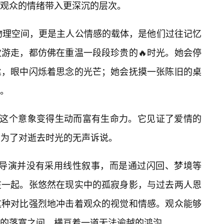
观众的情绪带入更深沉的层次。
个物理空间，更是主人公情感的载体，是他们过往记忆
游走，都仿佛在重温一段段珍贵的🔥时光。她会停
丝，眼中闪烁着思念的光芒；她会抚摸一张陈旧的桌
。
楼”这个意象变得生动而富有生命力。它见证了爱情的
为了对逝去时光的无声诉说。
。导演并没有采用线性叙事，而是通过闪回、梦境等
在一起。张悠然在现实中的孤寂身影，与过去两人恩
这种对比强烈地冲击着观众的视觉和情感。观众能够
今的落寞之间，横亘着一道无法逾越的鸿沟。