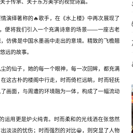
关于传承、关于东方美学的视觉诗篇。
情演绎著称的🔥歌手，在《水上楼》中再次展现了
篇，便将我们引入一个充满诗意的场景——一座古老
现，仿佛是中国水墨画中走出的意境。精致的飞檐翘
悠远的故事。
凡尘的仙子，她的每一个眼神，每一次回眸，都充满
，在这古朴的楼阁中行走，时而倚栏远眺，时而轻抚
入了画面，与周遭的环境融为一体，构成了一幅流动
影的运用更是炉火纯青。时而柔和的光线洒在张悠然
出淡淡的忧伤；时而强烈的对比😀，则突显了人物