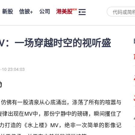
新股
信披+
公司
港美股
V：一场穿越时空的视听盛
-10 23:04:03
动
，仿佛有一股清泉从心底涌出，涤荡了所有的喧嚣与
旋律出现在MV中，那份宁静中的磅礴，瞬间攫住了
力打造的《水上楼》MV，绝非一次简单的影像记