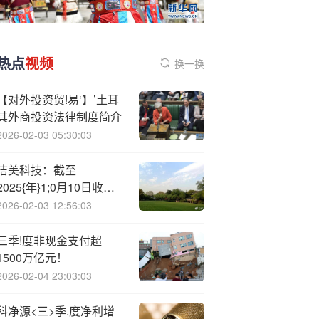
热点
视频
换一换
【对外投资贸!易‘】’土耳
其外商投资法律制度简介
2026-02-03 05:30:03
洁美科技：截至
2025{年}1;0月10日收市
持有人数（已合并）为
2026-02-03 12:56:03
12795户
三季!度非现金支付超
1500万亿元！
2026-02-04 23:03:03
科净源<三>季.度净利增