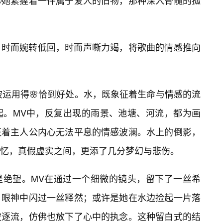
她紧握着一件属于爱人的旧物，那种深入骨髓的孤
，时而婉转低回，时而声嘶力竭，将歌曲的情感推向
被运用得🌸恰到好处。水，既象征着生命与情感的流
起。MV中，反复出现的雨景、池塘、河流，都为画
征着主人公内心无法平息的情感波澜。水上的倒影，
忆，真假虚实之间，更添了几分梦幻与悲伤。
是绝望。MV在通过一个细微的镜头，留下了一丝希
，眼神中闪过一丝释然；或许是她在水边捡起一片落
波逐流，仿佛也放下了心中的执念。这种留白式的结