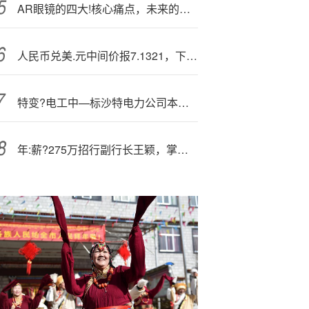
AR眼镜的四大!核心痛点，未来的爆发式增长路径在哪里？
人民币兑美.元中间价报7.1321，下调34点
特变?电工中—标沙特电力公司本地化采购项目
年:薪?275万招行副行长王颖，掌舵招商信诺人寿后会涨薪吗？